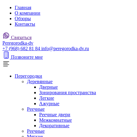
Главная
О компании
Обзоры
Контакты
Связаться
P
eregorodka-d
v
+7 (968) 682 81 84
info@peregorodka-dv.ru
Позвоните мне
Перегородки
Деревянные
Дверные
Зонирования пространства
Легкие
Ажурные
Реечные
Реечные двери
Межкомнатные
Декоративные
Реечные
Мягкие