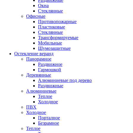
Раздвижные
Окна
Стеклянные
Офисные
Противопожарные
Пластиковые
Стеклянные
Трансформируемые
Мобильные
Шумозащитные
Остекление веранд
Панорамное
Раздвижное
Гармошкой
Деревянные
Алюминиевые под дерево
Раздвижные
Алюминиевые
Теплое
Холодное
ПВХ
Холодное
Порталное
Безрамное
Теплое