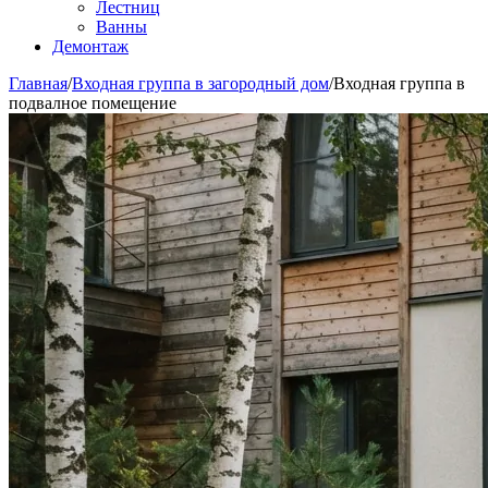
Лестниц
Ванны
Демонтаж
Главная
/
Входная группа в загородный дом
/
Входная группа в
подвалное помещение