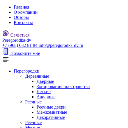
Главная
О компании
Обзоры
Контакты
Связаться
P
eregorodka-d
v
+7 (968) 682 81 84
info@peregorodka-dv.ru
Позвоните мне
Перегородки
Деревянные
Дверные
Зонирования пространства
Легкие
Ажурные
Реечные
Реечные двери
Межкомнатные
Декоративные
Реечные
Мягкие