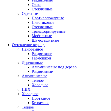
Раздвижные
Окна
Стеклянные
Офисные
Противопожарные
Пластиковые
Стеклянные
Трансформируемые
Мобильные
Шумозащитные
Остекление веранд
Панорамное
Раздвижное
Гармошкой
Деревянные
Алюминиевые под дерево
Раздвижные
Алюминиевые
Теплое
Холодное
ПВХ
Холодное
Порталное
Безрамное
Теплое