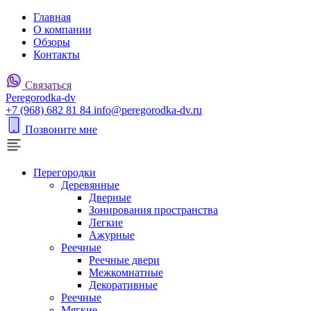
Главная
О компании
Обзоры
Контакты
Связаться
P
eregorodka-d
v
+7 (968) 682 81 84
info@peregorodka-dv.ru
Позвоните мне
Перегородки
Деревянные
Дверные
Зонирования пространства
Легкие
Ажурные
Реечные
Реечные двери
Межкомнатные
Декоративные
Реечные
Мягкие