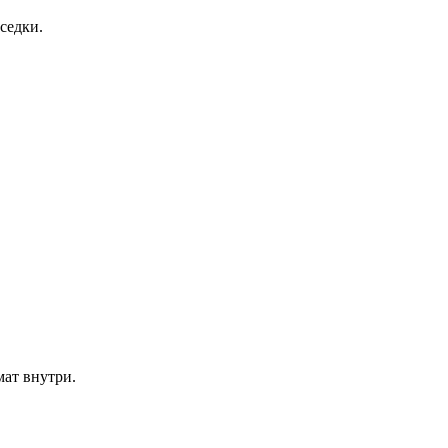
седки.
мат внутри.