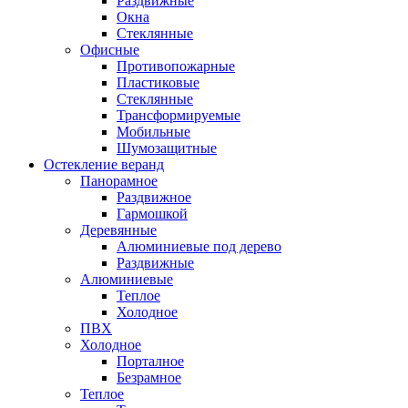
Раздвижные
Окна
Стеклянные
Офисные
Противопожарные
Пластиковые
Стеклянные
Трансформируемые
Мобильные
Шумозащитные
Остекление веранд
Панорамное
Раздвижное
Гармошкой
Деревянные
Алюминиевые под дерево
Раздвижные
Алюминиевые
Теплое
Холодное
ПВХ
Холодное
Порталное
Безрамное
Теплое