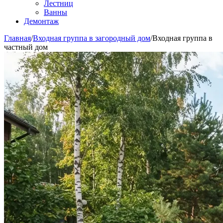
Лестниц
Ванны
Демонтаж
Главная
/
Входная группа в загородный дом
/
Входная группа в
частный дом