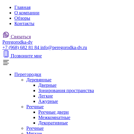
Главная
О компании
Обзоры
Контакты
Связаться
P
eregorodka-d
v
+7 (968) 682 81 84
info@peregorodka-dv.ru
Позвоните мне
Перегородки
Деревянные
Дверные
Зонирования пространства
Легкие
Ажурные
Реечные
Реечные двери
Межкомнатные
Декоративные
Реечные
Мягкие