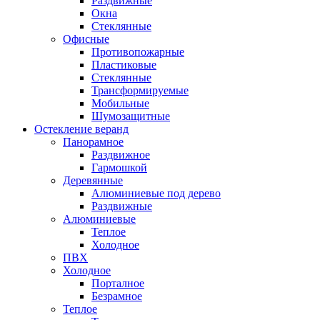
Раздвижные
Окна
Стеклянные
Офисные
Противопожарные
Пластиковые
Стеклянные
Трансформируемые
Мобильные
Шумозащитные
Остекление веранд
Панорамное
Раздвижное
Гармошкой
Деревянные
Алюминиевые под дерево
Раздвижные
Алюминиевые
Теплое
Холодное
ПВХ
Холодное
Порталное
Безрамное
Теплое