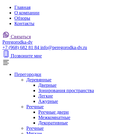
Главная
О компании
Обзоры
Контакты
Связаться
P
eregorodka-d
v
+7 (968) 682 81 84
info@peregorodka-dv.ru
Позвоните мне
Перегородки
Деревянные
Дверные
Зонирования пространства
Легкие
Ажурные
Реечные
Реечные двери
Межкомнатные
Декоративные
Реечные
Мягкие