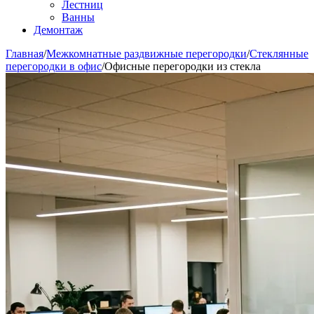
Лестниц
Ванны
Демонтаж
Главная
/
Межкомнатные раздвижные перегородки
/
Стеклянные
перегородки в офис
/
Офисные перегородки из стекла