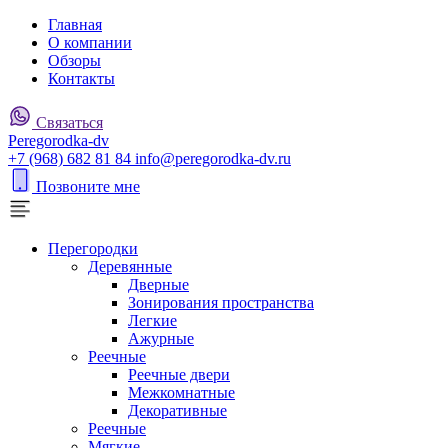
Главная
О компании
Обзоры
Контакты
Связаться
P
eregorodka-d
v
+7 (968) 682 81 84
info@peregorodka-dv.ru
Позвоните мне
Перегородки
Деревянные
Дверные
Зонирования пространства
Легкие
Ажурные
Реечные
Реечные двери
Межкомнатные
Декоративные
Реечные
Мягкие