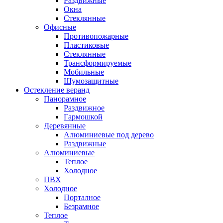
Раздвижные
Окна
Стеклянные
Офисные
Противопожарные
Пластиковые
Стеклянные
Трансформируемые
Мобильные
Шумозащитные
Остекление веранд
Панорамное
Раздвижное
Гармошкой
Деревянные
Алюминиевые под дерево
Раздвижные
Алюминиевые
Теплое
Холодное
ПВХ
Холодное
Порталное
Безрамное
Теплое