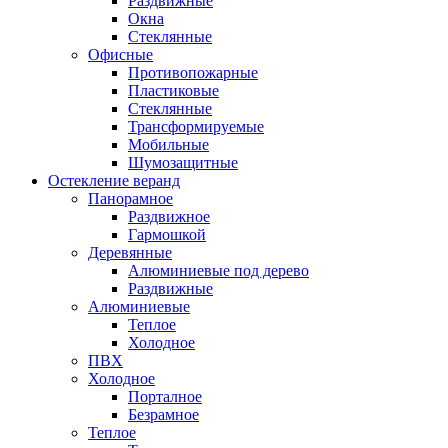
Раздвижные
Окна
Стеклянные
Офисные
Противопожарные
Пластиковые
Стеклянные
Трансформируемые
Мобильные
Шумозащитные
Остекление веранд
Панорамное
Раздвижное
Гармошкой
Деревянные
Алюминиевые под дерево
Раздвижные
Алюминиевые
Теплое
Холодное
ПВХ
Холодное
Порталное
Безрамное
Теплое