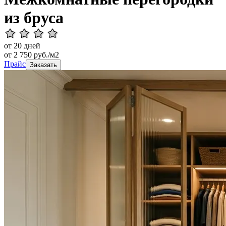
из бруса
от 20 дней
от
2 750
руб./м2
Прайс
Заказать