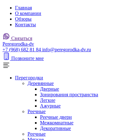
Главная
О компании
Обзоры
Контакты
Связаться
P
eregorodka-d
v
+7 (968) 682 81 84
info@peregorodka-dv.ru
Позвоните мне
Перегородки
Деревянные
Дверные
Зонирования пространства
Легкие
Ажурные
Реечные
Реечные двери
Межкомнатные
Декоративные
Реечные
Мягкие