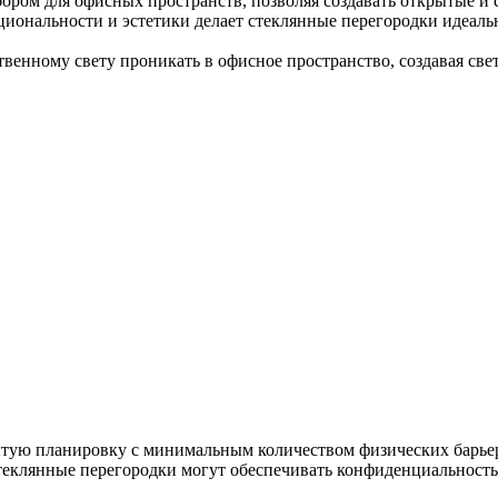
ром для офисных пространств, позволяя создавать открытые и с
иональности и эстетики делает стеклянные перегородки идеал
твенному свету проникать в офисное пространство, создавая св
тую планировку с минимальным количеством физических барьеро
теклянные перегородки могут обеспечивать конфиденциальность 