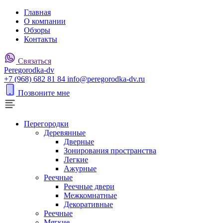
Главная
О компании
Обзоры
Контакты
Связаться
P
eregorodka-d
v
+7 (968) 682 81 84
info@peregorodka-dv.ru
Позвоните мне
Перегородки
Деревянные
Дверные
Зонирования пространства
Легкие
Ажурные
Реечные
Реечные двери
Межкомнатные
Декоративные
Реечные
Мягкие