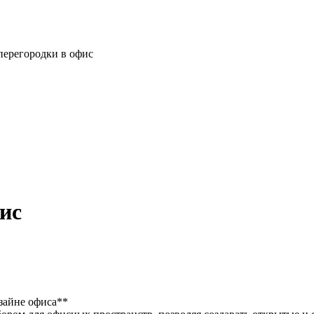
перегородки в офис
ис
зайне офиса**