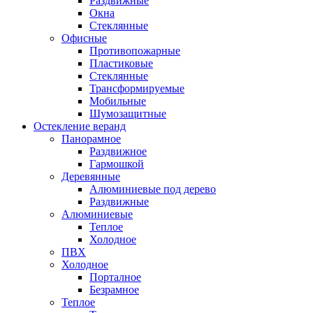
Раздвижные
Окна
Стеклянные
Офисные
Противопожарные
Пластиковые
Стеклянные
Трансформируемые
Мобильные
Шумозащитные
Остекление веранд
Панорамное
Раздвижное
Гармошкой
Деревянные
Алюминиевые под дерево
Раздвижные
Алюминиевые
Теплое
Холодное
ПВХ
Холодное
Порталное
Безрамное
Теплое