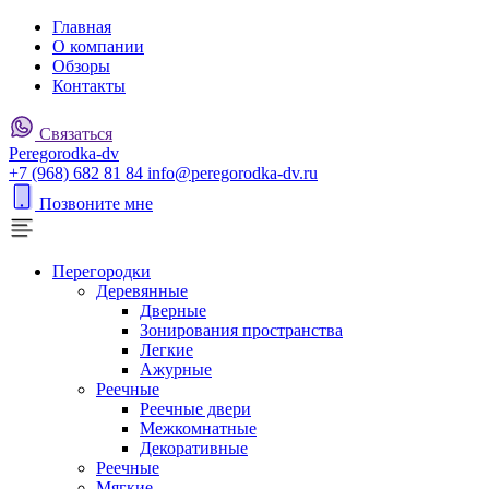
Главная
О компании
Обзоры
Контакты
Связаться
P
eregorodka-d
v
+7 (968) 682 81 84
info@peregorodka-dv.ru
Позвоните мне
Перегородки
Деревянные
Дверные
Зонирования пространства
Легкие
Ажурные
Реечные
Реечные двери
Межкомнатные
Декоративные
Реечные
Мягкие