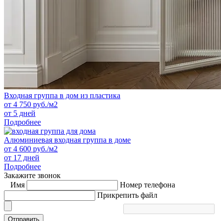
Входная группа в дом из пластика
от
4 750
руб./м2
от 5 дней
Подробнее
Алюминиевая входная группа в доме
от
4 600
руб./м2
от 17 дней
Подробнее
Закажите звонок
Имя
Номер телефона
Прикрепить файл
Отправить