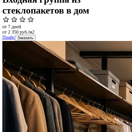
стеклопакетов в дом
от 7 дней
от
2 350
руб./м2
Прайс
Заказать