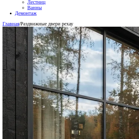
Лестниц
Ванны
Демонтаж
Главная
/
Раздвижные двери рехау