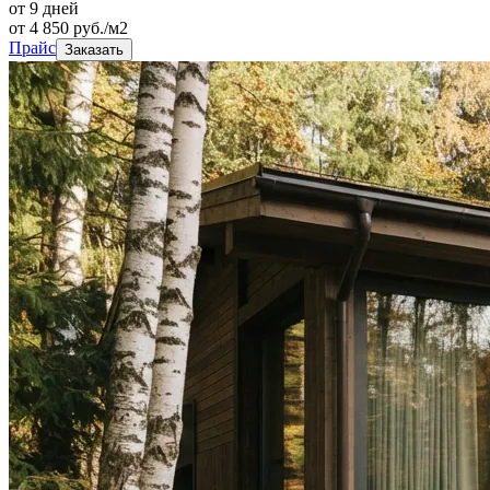
от 9 дней
от
4 850
руб./м2
Прайс
Заказать