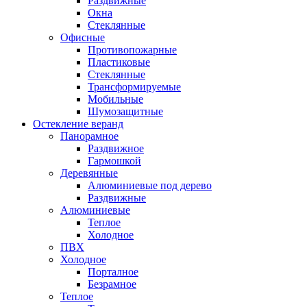
Раздвижные
Окна
Стеклянные
Офисные
Противопожарные
Пластиковые
Стеклянные
Трансформируемые
Мобильные
Шумозащитные
Остекление веранд
Панорамное
Раздвижное
Гармошкой
Деревянные
Алюминиевые под дерево
Раздвижные
Алюминиевые
Теплое
Холодное
ПВХ
Холодное
Порталное
Безрамное
Теплое