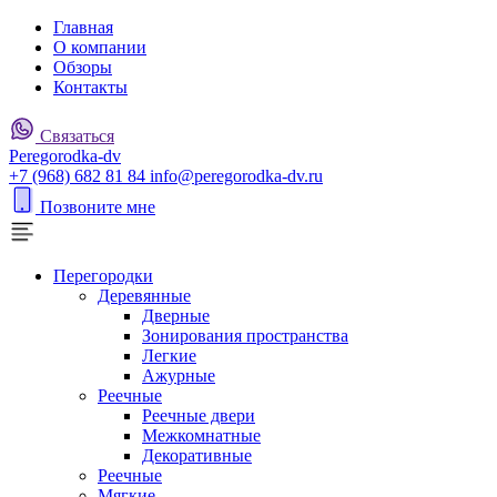
Главная
О компании
Обзоры
Контакты
Связаться
P
eregorodka-d
v
+7 (968) 682 81 84
info@peregorodka-dv.ru
Позвоните мне
Перегородки
Деревянные
Дверные
Зонирования пространства
Легкие
Ажурные
Реечные
Реечные двери
Межкомнатные
Декоративные
Реечные
Мягкие