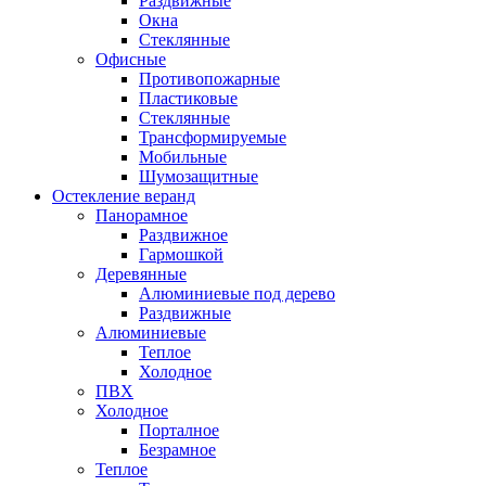
Раздвижные
Окна
Стеклянные
Офисные
Противопожарные
Пластиковые
Стеклянные
Трансформируемые
Мобильные
Шумозащитные
Остекление веранд
Панорамное
Раздвижное
Гармошкой
Деревянные
Алюминиевые под дерево
Раздвижные
Алюминиевые
Теплое
Холодное
ПВХ
Холодное
Порталное
Безрамное
Теплое