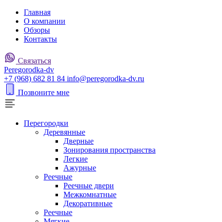
Главная
О компании
Обзоры
Контакты
Связаться
P
eregorodka-d
v
+7 (968) 682 81 84
info@peregorodka-dv.ru
Позвоните мне
Перегородки
Деревянные
Дверные
Зонирования пространства
Легкие
Ажурные
Реечные
Реечные двери
Межкомнатные
Декоративные
Реечные
Мягкие