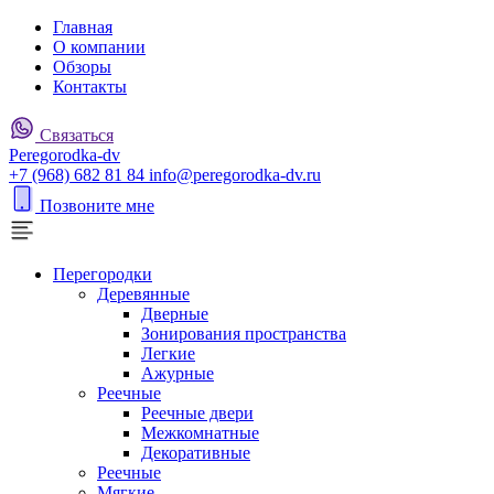
Главная
О компании
Обзоры
Контакты
Связаться
P
eregorodka-d
v
+7 (968) 682 81 84
info@peregorodka-dv.ru
Позвоните мне
Перегородки
Деревянные
Дверные
Зонирования пространства
Легкие
Ажурные
Реечные
Реечные двери
Межкомнатные
Декоративные
Реечные
Мягкие