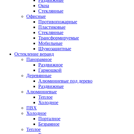
Раздвижные
Окна
Стеклянные
Офисные
Противопожарные
Пластиковые
Стеклянные
Трансформируемые
Мобильные
Шумозащитные
Остекление веранд
Панорамное
Раздвижное
Гармошкой
Деревянные
Алюминиевые под дерево
Раздвижные
Алюминиевые
Теплое
Холодное
ПВХ
Холодное
Порталное
Безрамное
Теплое