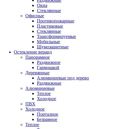
Раздвижные
Окна
Стеклянные
Офисные
Противопожарные
Пластиковые
Стеклянные
Трансформируемые
Мобильные
Шумозащитные
Остекление веранд
Панорамное
Раздвижное
Гармошкой
Деревянные
Алюминиевые под дерево
Раздвижные
Алюминиевые
Теплое
Холодное
ПВХ
Холодное
Порталное
Безрамное
Теплое