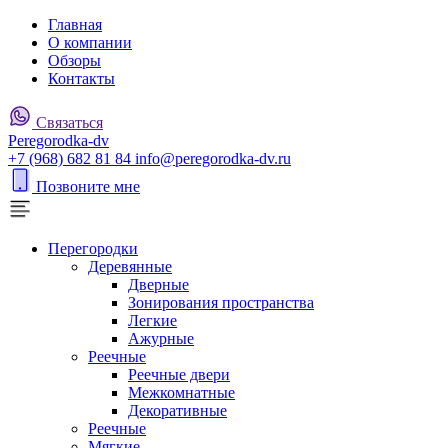
Главная
О компании
Обзоры
Контакты
Связаться
P
eregorodka-d
v
+7 (968) 682 81 84
info@peregorodka-dv.ru
Позвоните мне
Перегородки
Деревянные
Дверные
Зонирования пространства
Легкие
Ажурные
Реечные
Реечные двери
Межкомнатные
Декоративные
Реечные
Мягкие